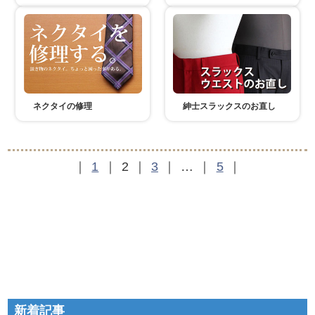
ネクタイの修理
紳士スラックスのお直し
1
2
3
…
5
新着記事