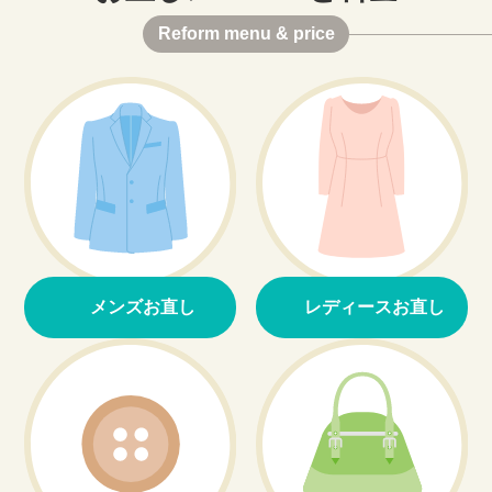
Reform menu & price
メンズお直し
レディースお直し
>
>