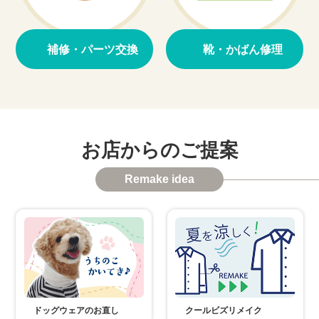
補修・パーツ交換
靴・かばん修理
>
>
お店からのご提案
Remake idea
ドッグウェアのお直し
クールビズリメイク