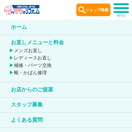
ショップ検索
ホーム
お店からのご提案
お直しメニューと料金
Remake idea
メンズお直し
レディースお直し
補修・パーツ交換
靴・かばん修理
スーツのお直し ここをチェック！
お店からのご提案
サイズ調整
ジャケット
スーツ
丈詰め
幅詰め
紳士
袖丈詰め
スタッフ募集
よくある質問