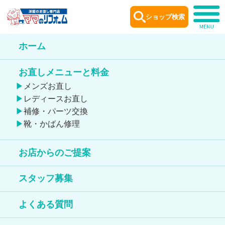
ショップ検索
ホーム
お店からのご提案
お直しメニューと料金
Remake idea
メンズお直し
レディースお直し
補修・パーツ交換
靴・かばん修理
ドッグウェアのお直し
お店からのご提案
Tシャツ
サイズ調整
ドッグウェア
リメイク
丈詰め
幅出し
幅詰め
スタッフ募集
よくある質問