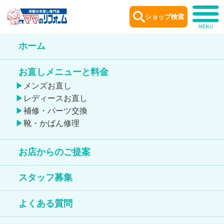
ショップ検索
ホーム
ショップ
案内
お直しメニューと料金
Shop information
メンズお直し
レディースお直し
補修・パーツ交換
靴・かばん修理
209件
ヒットしました。
お店からのご提案
靴のお直しが出来る店舗
スタッフ募集
鞄のお直しが出来る店舗
よくある質問