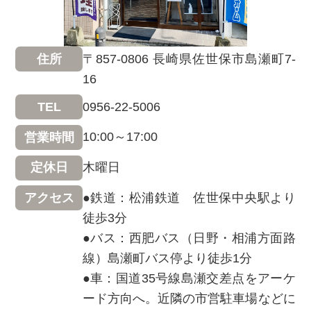
〒857-0806 長崎県佐世保市島瀬町7-
住所
16
0956-22-5006
TEL
10:00～17:00
営業時間
木曜日
定休日
●鉄道：松浦鉄道 佐世保中央駅より
アクセス
徒歩3分
●バス：西肥バス（日野・相浦方面路
線）島瀬町バス停より徒歩1分
●車：国道35号線島瀬交差点をアーケ
ード方向へ。近隣の市営駐車場などに