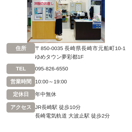
〒850-0035 長崎県長崎市元船町10-1
住所
ゆめタウン夢彩都1F
095-826-6550
TEL
10:00～19:00
営業時間
年中無休
定休日
JR長崎駅 徒歩10分
アクセス
長崎電気軌道 大波止駅 徒歩2分