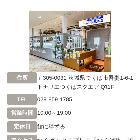
〒305-0031 茨城県つくば市吾妻1-6-1
住所
トナリエつくばスクエア Q't1F
029-859-1785
TEL
10:00～19:00
営業時間
館に準ずる
定休日