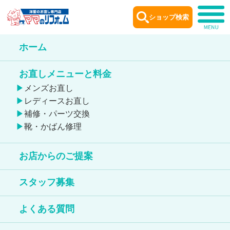
ショップ検索
ホーム
ショップ
案内
お直しメニューと料金
Shop information
メンズお直し
レディースお直し
補修・パーツ交換
靴・かばん修理
お店からのご提案
フレスポ水戸赤塚店
スタッフ募集
靴のお直しが出来る店舗
よくある質問
鞄のお直しが出来る店舗