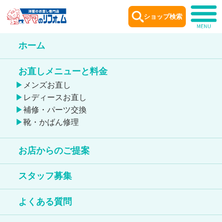
ショップ検索
ホーム
ショップ
案内
お直しメニューと料金
Shop information
メンズお直し
レディースお直し
補修・パーツ交換
靴・かばん修理
お店からのご提案
フレスポひばりが丘店
スタッフ募集
靴のお直しが出来る店舗
よくある質問
鞄のお直しが出来る店舗