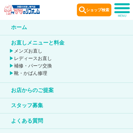
ショップ検索
ホーム
ショップ
案内
お直しメニューと料金
Shop information
メンズお直し
レディースお直し
補修・パーツ交換
靴・かばん修理
お店からのご提案
西武東戸塚店
スタッフ募集
鞄のお直しが出来る店舗
よくある質問