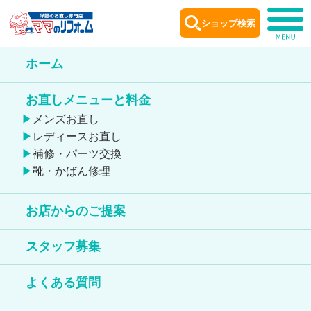
ショップ検索
ホーム
ショップ
案内
お直しメニューと料金
Shop information
メンズお直し
レディースお直し
補修・パーツ交換
靴・かばん修理
お店からのご提案
新越谷ヴァリエ店
スタッフ募集
靴のお直しが出来る店舗
よくある質問
鞄のお直しが出来る店舗