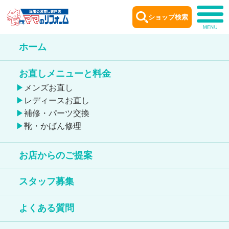
ショップ検索
ホーム
ショップ
案内
お直しメニューと料金
Shop information
メンズお直し
レディースお直し
補修・パーツ交換
靴・かばん修理
お店からのご提案
ゆめタウン安古市店
スタッフ募集
鞄のお直しが出来る店舗
よくある質問