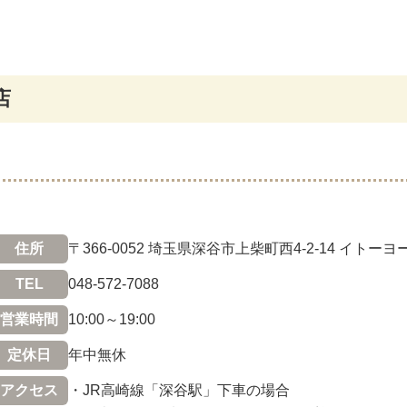
店
住所
〒366-0052 埼玉県深谷市上柴町西4-2-14 イトー
TEL
048-572-7088
営業時間
10:00～19:00
定休日
年中無休
アクセス
・JR高崎線「深谷駅」下車の場合