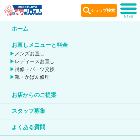
ショップ検索
ホーム
ショップ
案内
お直しメニューと料金
Shop information
メンズお直し
レディースお直し
補修・パーツ交換
靴・かばん修理
お店からのご提案
イトーヨーカドー葛西店
スタッフ募集
鞄のお直しが出来る店舗
よくある質問