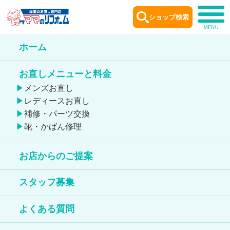
ショップ検索
ホーム
ショップ
案内
お直しメニューと料金
Shop information
メンズお直し
レディースお直し
補修・パーツ交換
靴・かばん修理
お店からのご提案
仙台泉プレミアム・アウトレット店
スタッフ募集
鞄のお直しが出来る店舗
よくある質問