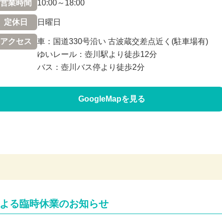
営業時間
10:00～18:00
定休日
日曜日
アクセス
車：国道330号沿い 古波蔵交差点近く(駐車場有)
ゆいレール：壺川駅より徒歩12分
バス：壺川バス停より徒歩2分
GoogleMapを見る
台風による臨時休業のお知らせ