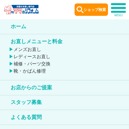
ショップ検索
ホーム
ショップ
案内
お直しメニューと料金
Shop information
メンズお直し
レディースお直し
補修・パーツ交換
靴・かばん修理
お店からのご提案
ダイエー宝塚中山店
スタッフ募集
靴のお直しが出来る店舗
よくある質問
鞄のお直しが出来る店舗