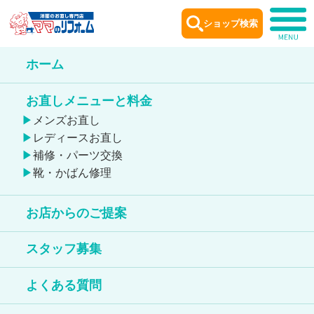
ショップ検索
ホーム
ショップ
案内
お直しメニューと料金
Shop information
メンズお直し
レディースお直し
補修・パーツ交換
靴・かばん修理
お店からのご提案
学芸大学店
スタッフ募集
靴のお直しが出来る店舗
よくある質問
鞄のお直しが出来る店舗