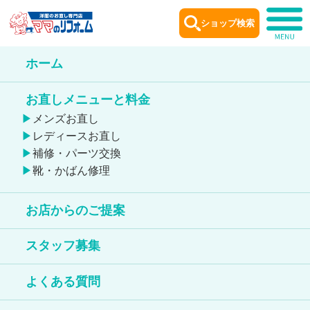
ショップ検索
ホーム
ショップ
案内
お直しメニューと料金
Shop information
メンズお直し
レディースお直し
補修・パーツ交換
靴・かばん修理
お店からのご提案
金町とうきゅう店
スタッフ募集
鞄のお直しが出来る店舗
よくある質問