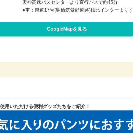
天神高速バスセンターより直行バスで約45分
●車：県道17号(鳥栖筑紫野道路)柚比インターより
GoogleMapを見る
使用いただける便利グッズたちをご紹介！