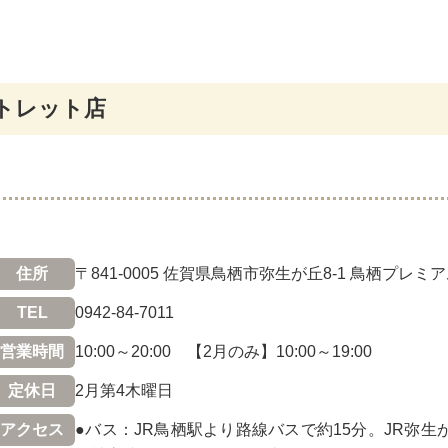
トレット店
住所
〒841-0005 佐賀県鳥栖市弥生が丘8-1 鳥栖プレ
TEL
0942-84-7011
営業時間
10:00～20:00 【2月のみ】10:00～19:00
定休日
2月第4木曜日
アクセス
●バス：JR鳥栖駅より路線バスで約15分。JR弥生