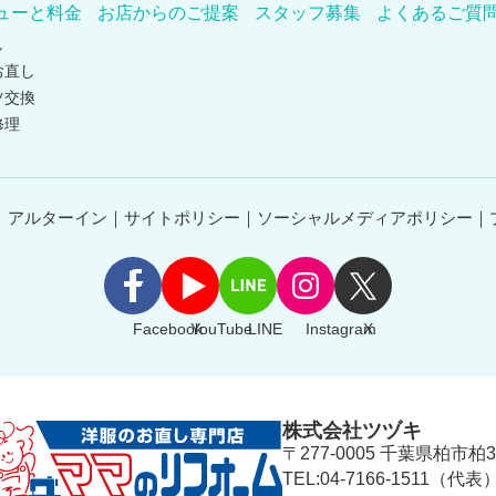
ューと料金
お店からのご提案
スタッフ募集
よくあるご質
し
お直し
ツ交換
修理
アルターイン
サイトポリシー
ソーシャルメディアポリシー
Facebook
YouTube
LINE
Instagram
X
株式会社ツヅキ
〒277-0005 千葉県柏市柏34
TEL:04-7166-1511（代表